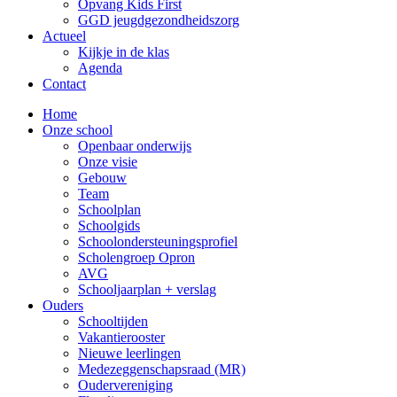
Opvang Kids First
GGD jeugdgezondheidszorg
Actueel
Kijkje in de klas
Agenda
Contact
Home
Onze school
Openbaar onderwijs
Onze visie
Gebouw
Team
Schoolplan
Schoolgids
Schoolondersteuningsprofiel
Scholengroep Opron
AVG
Schooljaarplan + verslag
Ouders
Schooltijden
Vakantierooster
Nieuwe leerlingen
Medezeggenschapsraad (MR)
Oudervereniging