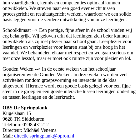
hun vaardigheden, kennis en competenties optimaal kunnen
ontwikkelen. We streven naar een goed evenwicht tussen
procesgericht en resultaatgericht werken, waardoor we een solide
basis leggen voor de verdere ontwikkeling van onze leerlingen.
Schoolklimaat --> Een prettige, fijne sfeer in de school vinden wij
erg belangrijk. Wij geloven erin dat leerlingen zich beter kunnen
ontwikkelen als zij met plezier naar school gaan. Leerplezier voor
leerlingen en werkplezier voor leraren staat bij ons hoog in het
vaandel. We behandelen elkaar met respect en we gaan serieus om
met onze lesstof, maar er moet ook ruimte zijn voor plezier en lol.
Gouden Weken --> In de eerste weken van het schooljaar
organiseren we de Gouden Weken. In deze weken worden veel
activiteiten rondom groepsvorming en interactie in de klas
uitgevoerd. Hiermee wordt een goede basis gelegd voor een fijne
sfeer in de groep en een goede interactie tussen leerlingen onderling
en tussen leerlingen en de leerkracht.
OBS De Springplank
Kugelslaan 15
9628 TK Siddeburen
Telefoon: 0598 431212
Directeur: Michäel Venema
Mail:
directie.springplank@opron.nl