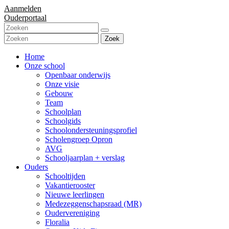
Aanmelden
Ouderportaal
Zoek
Home
Onze school
Openbaar onderwijs
Onze visie
Gebouw
Team
Schoolplan
Schoolgids
Schoolondersteuningsprofiel
Scholengroep Opron
AVG
Schooljaarplan + verslag
Ouders
Schooltijden
Vakantierooster
Nieuwe leerlingen
Medezeggenschapsraad (MR)
Oudervereniging
Floralia