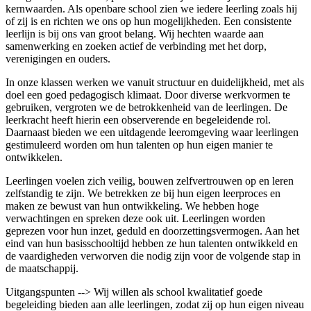
kernwaarden. Als openbare school zien we iedere leerling zoals hij
of zij is en richten we ons op hun mogelijkheden. Een consistente
leerlijn is bij ons van groot belang. Wij hechten waarde aan
samenwerking en zoeken actief de verbinding met het dorp,
verenigingen en ouders.
In onze klassen werken we vanuit structuur en duidelijkheid, met als
doel een goed pedagogisch klimaat. Door diverse werkvormen te
gebruiken, vergroten we de betrokkenheid van de leerlingen. De
leerkracht heeft hierin een observerende en begeleidende rol.
Daarnaast bieden we een uitdagende leeromgeving waar leerlingen
gestimuleerd worden om hun talenten op hun eigen manier te
ontwikkelen.
Leerlingen voelen zich veilig, bouwen zelfvertrouwen op en leren
zelfstandig te zijn. We betrekken ze bij hun eigen leerproces en
maken ze bewust van hun ontwikkeling. We hebben hoge
verwachtingen en spreken deze ook uit. Leerlingen worden
geprezen voor hun inzet, geduld en doorzettingsvermogen. Aan het
eind van hun basisschooltijd hebben ze hun talenten ontwikkeld en
de vaardigheden verworven die nodig zijn voor de volgende stap in
de maatschappij.
Uitgangspunten --> Wij willen als school kwalitatief goede
begeleiding bieden aan alle leerlingen, zodat zij op hun eigen niveau